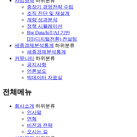
사업영역
하위분류
중장기 경영전략 수립
조직 진단 및 재설계
계량 성과분석
정책 시뮬레이션
Big Data/IoT/AI 기반
DT(디지털전환) 컨설팅
세종경제분석통계
하위분류
세종경제분석통계
커뮤니티
하위분류
공지사항
언론보도
빅데이터 자료실
전체메뉴
회사소개
하위분류
인사말
연혁
비전과 전략
오시는 길