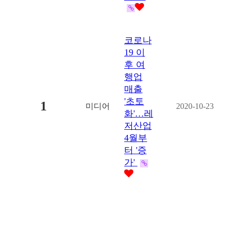
코로나
19 이
후 여
행업
매출
'초토
1
미디어
2020-10-23
화'…레
저산업
4월부
터 '증
가'