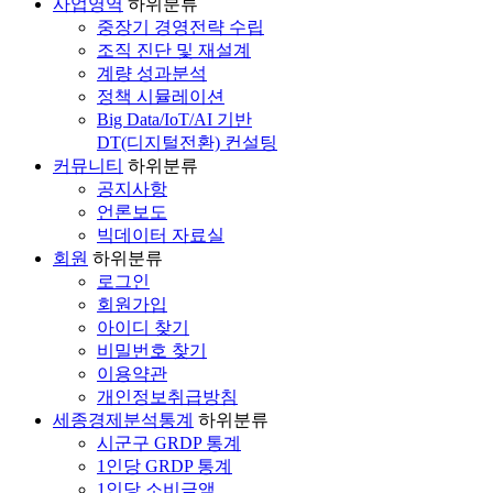
사업영역
하위분류
중장기 경영전략 수립
조직 진단 및 재설계
계량 성과분석
정책 시뮬레이션
Big Data/IoT/AI 기반
DT(디지털전환) 컨설팅
커뮤니티
하위분류
공지사항
언론보도
빅데이터 자료실
회원
하위분류
로그인
회원가입
아이디 찾기
비밀번호 찾기
이용약관
개인정보취급방침
세종경제분석통계
하위분류
시군구 GRDP 통계
1인당 GRDP 통계
1인당 소비금액