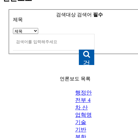
검색대상
검색어
필수
제목
검
색
언론보도 목록
행정안
전부 4
차 산
업혁명
기술
기반
북한