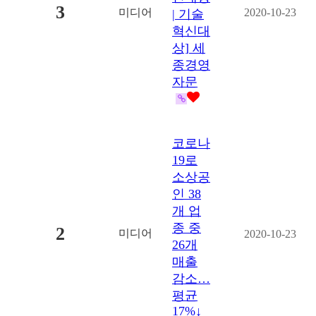
3
미디어
2020-10-23
| 기술
혁신대
상] 세
종경영
자문
코로나
19로
소상공
인 38
개 업
종 중
2
미디어
2020-10-23
26개
매출
감소…
평균
17%↓