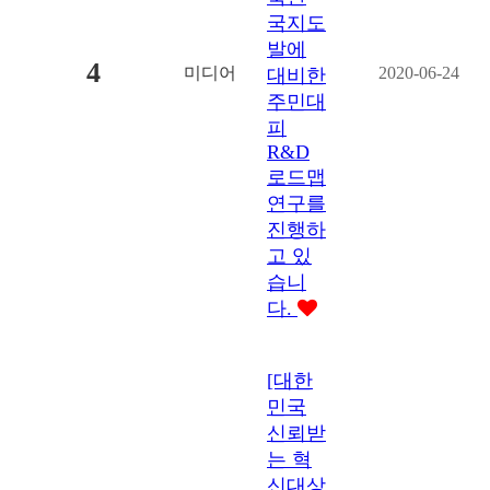
국지도
발에
4
미디어
2020-06-24
대비한
주민대
피
R&D
로드맵
연구를
진행하
고 있
습니
다.
[대한
민국
신뢰받
는 혁
신대상