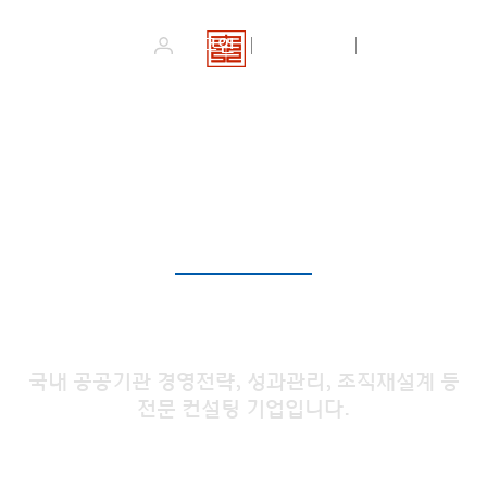
회사소개
사업영역
로그인
회원가입
사이트맵
세종경제분석통계
커뮤니티
커뮤니티
국내 공공기관 경영전략, 성과관리, 조직재설계 등
전문 컨설팅 기업입니다.