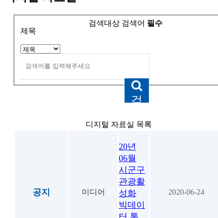
검색대상
검색어
필수
제목
검
색
디지털 자료실 목록
20년
06월
시군구
관광활
공지
미디어
2020-06-24
성화
빅데이
터 통