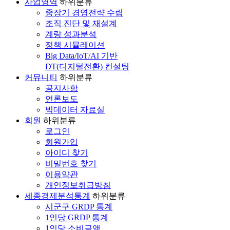
사업영역
하위분류
중장기 경영전략 수립
조직 진단 및 재설계
계량 성과분석
정책 시뮬레이션
Big Data/IoT/AI 기반
DT(디지털전환) 컨설팅
커뮤니티
하위분류
공지사항
언론보도
빅데이터 자료실
회원
하위분류
로그인
회원가입
아이디 찾기
비밀번호 찾기
이용약관
개인정보취급방침
세종경제분석통계
하위분류
시군구 GRDP 통계
1인당 GRDP 통계
1인당 소비금액