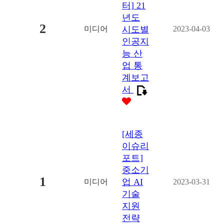
터] 21
년도
2
미디어
시도별
2023-04-03
인공지
능 산
업 통
계보고
서
[세종
이슈리
포트]
중소기
1
업 AI
미디어
2023-03-31
기술
지원
전략