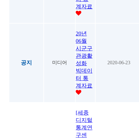
계자료
20년
06월
시군구
관광활
공지
미디어
2020-06-23
성화
빅데이
터 통
계자료
[세종
디지털
통계연
구센