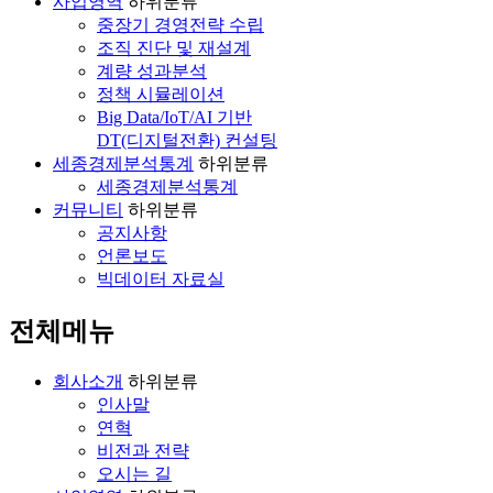
사업영역
하위분류
중장기 경영전략 수립
조직 진단 및 재설계
계량 성과분석
정책 시뮬레이션
Big Data/IoT/AI 기반
DT(디지털전환) 컨설팅
세종경제분석통계
하위분류
세종경제분석통계
커뮤니티
하위분류
공지사항
언론보도
빅데이터 자료실
전체메뉴
회사소개
하위분류
인사말
연혁
비전과 전략
오시는 길